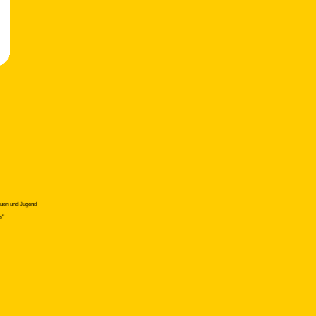
auen und Jugend
s"