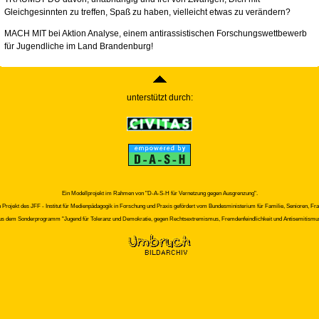
Gleichgesinnten zu treffen, Spaß zu haben, vielleicht etwas zu verändern?
MACH MIT bei Aktion Analyse, einem antirassistischen Forschungswettbewerb
für Jugendliche im Land Brandenburg!
unterstützt durch:
Ein Modellprojekt im Rahmen von "D-A-S-H für Vernetzung gegen Ausgrenzung".
n Projekt des JFF - Institut für Medienpädagogik in Forschung und Praxis gefördert vom Bundesministerium für Familie, Senioren, Fr
us dem Sonderprogramm "Jugend für Toleranz und Demokratie, gegen Rechtsextremismus, Fremdenfeindlichkeit und Antisemitismu