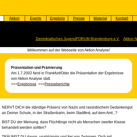
Aktion
Events
Ergebnis
Presse
Material
Kontakt
Demokratisches JugendFORUM Brandenburg e.V.
Aktion 
Willkommen auf der Webseite von Aktion Analyse!
Präsentation und Prämierung
Am 1.7.2002 fand in Frankfurt/Oder die Präsentation der Ergebnisse
von Aktion Analyse statt.
>>>
Ergebnisse
>>>
Presseberichte
NERVT DICH die ständige Präsenz von Nazis und rassistischem Gedankengut
an Deiner Schule, in der Straßenbahn, beim Stadtfest, auf dem Amt...?
BIST DU der Meinung, dass Flüchtlinge nicht als Menschen zweiter Klasse
behandelt werden sollten?
TRÄUMST DU davon, unabhängig und frei von Zwängen, Dich mit